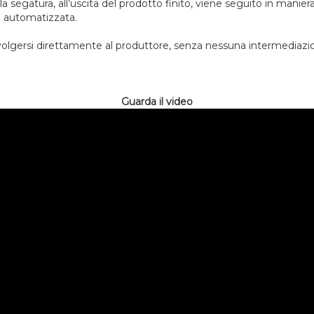
ella segatura, all’uscita del prodotto finito, viene seguito in mani
d automatizzata.
rivolgersi direttamente al produttore, senza nessuna intermediazi
Guarda il video