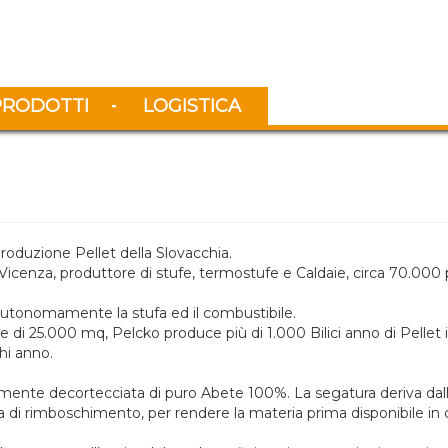
PRODOTTI
LOGISTICA
roduzione Pellet della Slovacchia.
icenza, produttore di stufe, termostufe e Caldaie, circa 70.000 p
utonomamente la stufa ed il combustibile.
e di 25.000 mq, Pelcko produce più di 1.000 Bilici anno di Pellet 
hi anno.
ente decortecciata di puro Abete 100%. La segatura deriva dalla 
ca di rimboschimento, per rendere la materia prima disponibile in